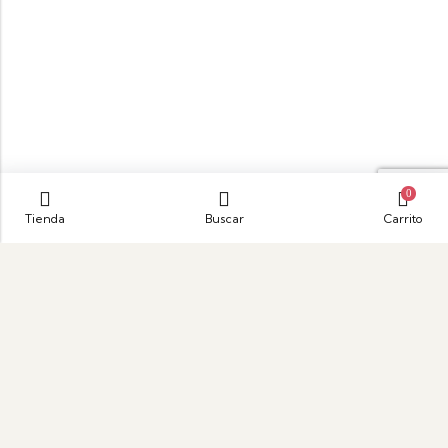
0
Tienda
Buscar
Carrito
Parque Empresarial Puerta de Oriente, Autopista
Medellín-Bogotá Km 21 Bodega 38, Guarne, Antioquia
hola@sonuncuento.com
+57 324 6256787