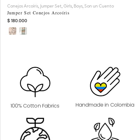
,
,
,
,
Conejos Arcoíris
Jumper Set
Girls
Boys
Son un Cuento
Jumper Set Conejos Arcoíris
$
180.000
Handmade in Colombia
100% Cotton Fabrics