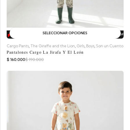
SELECCIONAR OPCIONES
SALE
16%
OFF.
SALE
16%
OFF.
SALE
16%
OFF.
SALE
16%
OFF.
S
,
,
,
,
Cargo Pants
The Giraffe and the Lion
Girls
Boys
Son un Cuento
Pantalones Cargo La Jirafa Y El León
$
160.000
$
190.000