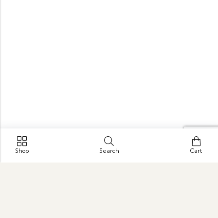
Shop
Search
Cart
Parque Empresarial Puerta de Oriente, Medellín–Bogotá
Highway Km 21 Warehouse 38, Guarne, Antioquia
hola@sonuncuento.com