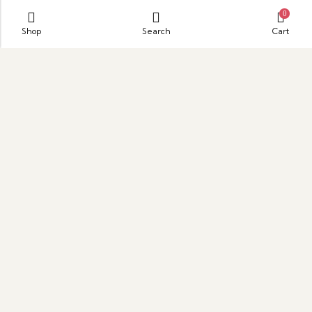
0
Shop
Search
Cart
Parque Empresarial Puerta de Oriente, Medellín–Bogotá
Highway Km 21 Warehouse 38, Guarne, Antioquia
hola@sonuncuento.com
+57 324 6256787
Páginas
Language
Ayuda & Soporte