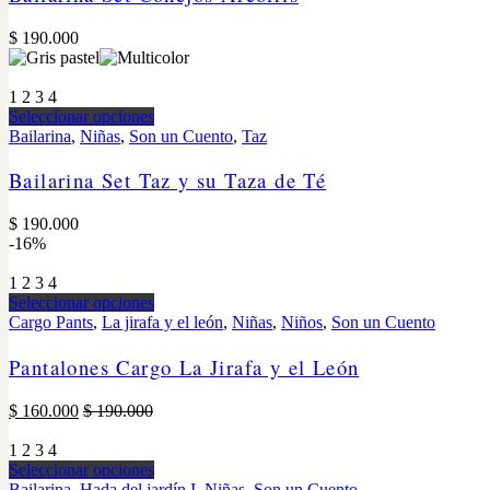
$
190.000
1
2
3
4
Seleccionar opciones
Bailarina
,
Niñas
,
Son un Cuento
,
Taz
Bailarina Set Taz y su Taza de Té
$
190.000
-16%
1
2
3
4
Seleccionar opciones
Cargo Pants
,
La jirafa y el león
,
Niñas
,
Niños
,
Son un Cuento
Pantalones Cargo La Jirafa y el León
$
160.000
$
190.000
1
2
3
4
Seleccionar opciones
Bailarina
,
Hada del jardín I
,
Niñas
,
Son un Cuento