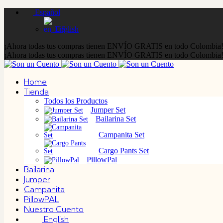
Español
English
¡Ahora todas tus compras tienen ENVÍO GRATIS en todo Colombia
¡Ahora todas tus compras tienen ENVÍO GRATIS en todo Colombia
Home
Tienda
Todos los Productos
Jumper Set
Bailarina Set
Campanita Set
Cargo Pants Set
PillowPal
Bailarina
Jumper
Campanita
PillowPAL
Nuestro Cuento
English