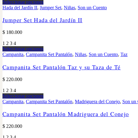
Seleccionar opciones
Hada del Jardín II
,
Jumper Set
,
Niñas
,
Son un Cuento
Jumper Set Hada del Jardín II
$
180.000
1
2
3
4
Seleccionar opciones
Campanita
,
Campanita Set Pantalón
,
Niñas
,
Son un Cuento
,
Taz
Campanita Set Pantalón Taz y su Taza de Té
$
220.000
1
2
3
4
Seleccionar opciones
Campanita
,
Campanita Set Pantalón
,
Madriguera del Conejo
,
Son un
Campanita Set Pantalón Madriguera del Conejo
$
220.000
1
2
3
4