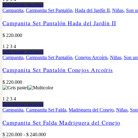
Seleccionar opciones
Campanita
,
Campanita Set Pantalón
,
Hada del Jardín II
,
Niñas
,
Son u
Campanita Set Pantalón Hada del Jardín II
$
220.000
1
2
3
4
Seleccionar opciones
Campanita
,
Campanita Set Pantalón
,
Conejos Arcoíris
,
Niñas
,
Son un
Campanita Set Pantalón Conejos Arcoíris
$
220.000
1
2
3
4
Seleccionar opciones
Campanita
,
Campanita Set Falda
,
Madriguera del Conejo
,
Niñas
,
Son
Campanita Set Falda Madriguera del Conejo
$
220.000
-
$
240.000