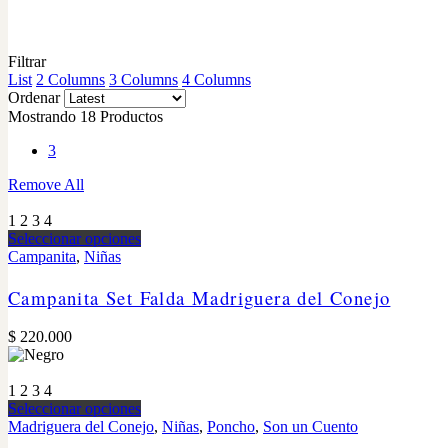
Filtrar
List
2 Columns
3 Columns
4 Columns
Ordenar
Mostrando 18 Productos
3
Remove All
1
2
3
4
Seleccionar opciones
Campanita
,
Niñas
Campanita Set Falda Madriguera del Conejo
$
220.000
1
2
3
4
Seleccionar opciones
Madriguera del Conejo
,
Niñas
,
Poncho
,
Son un Cuento