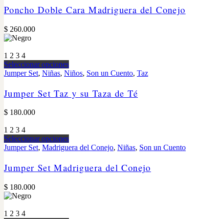
Poncho Doble Cara Madriguera del Conejo
$
260.000
1
2
3
4
Seleccionar opciones
Jumper Set
,
Niñas
,
Niños
,
Son un Cuento
,
Taz
Jumper Set Taz y su Taza de Té
$
180.000
1
2
3
4
Seleccionar opciones
Jumper Set
,
Madriguera del Conejo
,
Niñas
,
Son un Cuento
Jumper Set Madriguera del Conejo
$
180.000
1
2
3
4